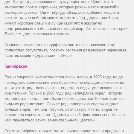
для быстрого декорирования пустующих мест. Существует
множество сортов сурфинии, которые различаются окраской и
размером цветков. Одни гибриды обладают особенно мощным
ростом, длина побегов может достигать 1 м, другие, наоборот,
имеют короткие стебли и лучше смотрятся аккуратно
подстриженными в большой цветущий шар. Их относят к категории
Table, т.е. для настольных горшков.
Семенное размножение сурфинии часто очень снижено или
полностью отсутствует, поэтому растения размножают черенками.
Пакетик семян «Сурфинии» – обман!
Калибрахоа
Род калибрахоа был установлен очень давно, в 1925 году, но до
последнего времени никто из ботаников не обращал внимания на
то, что этот род, оказывается, содержал виды, уже включенные в
род петуния. Только в 1990 году род калибрахоа обрел «вторую
молодость», когда в него были перемещены все 18-хромосомные
виды из рода петуния. Сейчас род калибрахоа содержит даже
больше видов, чем род петуния, хотя статус многих видов не
определен окончательно. Однако данный факт совсем не мешает
нам любоваться этими замечательными цветами.
Сорта калибрахоа только-только начали появляться в продаже в