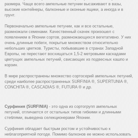
размера. Чаще всего ампельные петунии высаживают в вазы,
высокие контейнеры, балконные и оконные ящики, а иногда и в
грунт.
Первоначально ампельные петунии, как и все остальные,
размножали семенами. Качественный скачек произошел с
появлением в Японии сортов, размножающихся вегетативно. У них
очень длинные побеги, покрытые множеством относительно
небольших цветков. Туристы, побывавшие в странах Западной
Европы, не перестают восхищаться 1,5-2 метровыми каскадами
цветущих ампельных петуний, свисающих из подвесных кашпо и
корзин.
В мире распространены множество сортосерий ампельных петуний,
среди наиболее распространенных SURFINIA ®, SUPERTUNIA ®,
CONCHITA ®, CASCADIAS ®, FUTURA ® и др.
Сурфиния (SURFINIA)
- это одна из сортогрупп ампельных
петуний, отличается от остальных типов гибкими и длинными
стеблями, выведена селекционерами Японии.
Сурфиния обладает быстрым ростом и устойчивостью к
неблагоприятной погоде. Помимо балконов ее можно использовать