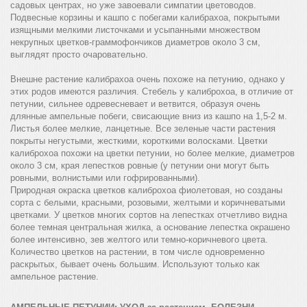
садовых центрах, но уже завоевали симпатии цветоводов.
Подвесные корзины и кашпо с побегами калибрахоа, покрытыми
изящными мелкими листочками и усыпанными множеством
некрупных цветков-граммофончиков диаметров около 3 см,
выглядят просто очаровательно.
Внешне растение калибрахоа очень похоже на петунию, однако у
этих родов имеются различия. Стебель у калиброхоа, в отличие от
петунии, сильнее одревесневает и ветвится, образуя очень
длянные ампельные побеги, свисающие вниз из кашпо на 1,5-2 м.
Листья более мелкие, ланцетные. Все зеленые части растения
покрыты негустыми, жесткими, короткими волосками. Цветки
калиброхоа похожи на цветки петунии, но более мелкие, диаметров
около 3 см, края лепестков ровные (у петунии они могут быть
ровными, волнистыми или гофрированными).
Природная окраска цветков калиброхоа фиолетовая, но созданы
сорта с белыми, красными, розовыми, желтыми и коричневатыми
цветками. У цветков многих сортов на лепестках отчетливо видна
более темная центральная жилка, а основание лепестка окрашено
более интенсивно, зев желтого или темно-коричневого цвета.
Количество цветков на растении, в том числе одновременно
раскрытых, бывает очень большим. Используют только как
ампельное растение.