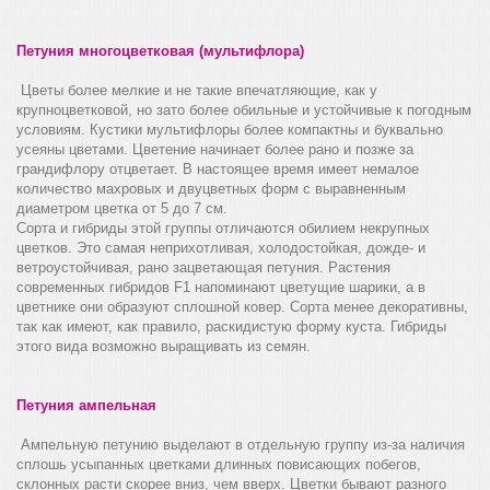
Петуния многоцветковая (мультифлора)
Цветы более мелкие и не такие впечатляющие, как у
крупноцветковой, но зато более обильные и устойчивые к погодным
условиям. Кустики мультифлоры более компактны и буквально
усеяны цветами. Цветение начинает более рано и позже за
грандифлору отцветает. В настоящее время имеет немалое
количество махровых и двуцветных форм с выравненным
диаметром цветка от 5 до 7 см.
Сорта и гибриды этой группы отличаются обилием некрупных
цветков. Это самая неприхотливая, холодостойкая, дожде- и
ветроустойчивая, рано зацветающая петуния. Растения
современных гибридов F1 напоминают цветущие шарики, а в
цветнике они образуют сплошной ковер. Сорта менее декоративны,
так как имеют, как правило, раскидистую форму куста. Гибриды
этого вида возможно выращивать из семян.
Петуния ампельная
Ампельную петунию выделают в отдельную группу из-за наличия
сплошь усыпанных цветками длинных повисающих побегов,
склонных расти скорее вниз, чем вверх. Цветки бывают разного