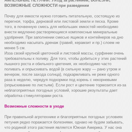
АМПЕЛЬНЫЕ ПЕТУНИИ: УХОД за растением, БОЛЕЗНИ,
ВОЗМОЖНЫЕ СЛОЖНОСТИ при разведении
Почву для емкости нужно готовить питательную, состоящую из
перегноя, торфа, дерновой или листовой земли и песка. Кроме
того, в почвенную смесь для небольших емкостей необходимо
внести медленно растворяющиеся комплексные минеральные
удобрения. При заполнении смесью ящиков и контейнеров на дно
необходимо насыпать дренаж (гравий, керамзит и пр.) слоем не
менее 5 см.
Изза своей крупной цветочной и листовой массы, сурфинии очень
требовательны к поливу. Для того, чтобы добиться у этих растений
пышного роста и обильного цветения, их необходимо часто
поливать и опрыскивать водой (в сильную жару — рано утром и
вечером, после захода солнца), подкармливать не реже одного
раза в неделю, чередуя подкормки под корень с некорневыми
(опрыскивание по листьям). Если рост и цветение тормозится из-за
неблагоприятных погодных условий, хорошие результаты дает
обработка стимуляторами роста.
Возможные сложности в уходе
При правильной агротехнике и благоприятных погодных условиях
петуния редко поражается болезнями, однако не будем забывать,
что родиной этого растения является Южная Америка. У нас она