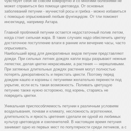
чувствует себя не совсем комфортно и со многими болезнями не
может справиться без помощи цветовода. От основных
заболеваний петунии - мучнистой росы и грибка - можно избавиться
с помощью опрыскиваний любым фунгицидом. От тли поможет
инсектицид, например Актара.
Главной проблемой петунии остается недостаточный полив летом,
когда стоит сильная жара. В таких случаях надо обеспечить цветку
достаточное поступление влаги в ранние или вечерние часы, часто
опрыскивать.
Наибольший вред для декоративных видов петунии представляют
дожди. При сильных летних дождях капли воды разрывают нежные
лепестки, делая цветки некрасивыми, а растения — неряшливыми.
При затяжных длительных дождях растения могут полностью
потерять декоративность и перестать цвести. Поэтому перед
дождем кашпо и корзины с петуниями желательно перенести под
укрытие, если есть такая возможность. Поливать цветущую
петунию также нужно осторожно, под корень, стараясь не
повредить цветки.
Уникальная приспособляемость петунии к различным условиям
возделывания, почвам и климату, несложность агротехники,
длительность и яркость цветения сделали ее одной из любимых
культур цветоводов и озеленителей. В настоящее время петуния
занимает одно из первых мест по популярности среди летников, а с