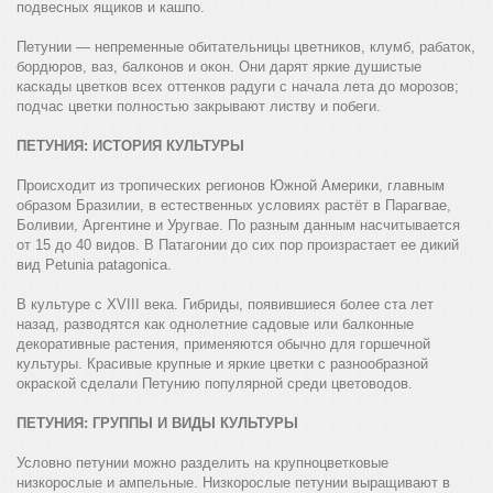
подвесных ящиков и кашпо.
Петунии — непременные обитательницы цветников, клумб, рабаток,
бордюров, ваз, балконов и окон. Они дарят яркие душистые
каскады цветков всех оттенков радуги с начала лета до морозов;
подчас цветки полностью закрывают листву и побеги.
ПЕТУНИЯ: ИСТОРИЯ КУЛЬТУРЫ
Происходит из тропических регионов Южной Америки, главным
образом Бразилии, в естественных условиях растёт в Парагвае,
Боливии, Аргентине и Уругвае. По разным данным насчитывается
от 15 до 40 видов. В Патагонии до сих пор произрастает ее дикий
вид Petunia patagonica.
В культуре с XVIII века. Гибриды, появившиеся более ста лет
назад, разводятся как однолетние садовые или балконные
декоративные растения, применяются обычно для горшечной
культуры. Красивые крупные и яркие цветки с разнообразной
окраской сделали Петунию популярной среди цветоводов.
ПЕТУНИЯ: ГРУППЫ И ВИДЫ КУЛЬТУРЫ
Условно петунии можно разделить на крупноцветковые
низкорослые и ампельные. Низкорослые петунии выращивают в