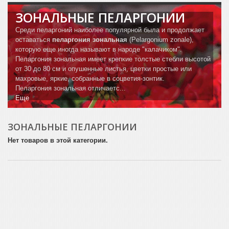
ЗОНАЛЬНЫЕ ПЕЛАРГОНИИ
Среди пеларгоний наиболее популярной была и продолжает
оставаться
пеларгония зональная
(Pelargonium zonale),
которую еще иногда называют в народе "калачиком".
Пеларгония зональная имеет крепкие толстые стебли высотой
от 30 до 80 см и опушенные листья, цветки простые или
махровые, яркие, собранные в соцветия-зонтик.
Пеларгония зональная отличаетс...
Еще
ЗОНАЛЬНЫЕ ПЕЛАРГОНИИ
Нет товаров в этой категории.